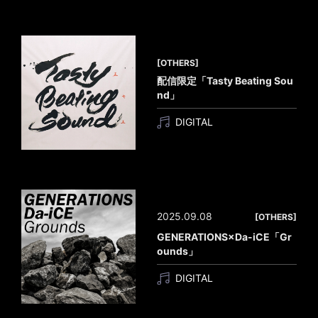
[OTHERS]
配信限定「Tasty Beating Sou
nd」
DIGITAL
2025.09.08
[OTHERS]
GENERATIONS×Da-iCE「Gr
ounds」
DIGITAL