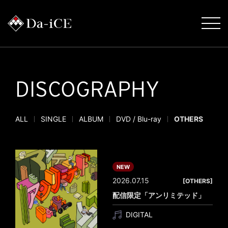
DISCOGRAPHY
ALL
SINGLE
ALBUM
DVD / Blu-ray
OTHERS
NEW
2026.07.15
[OTHERS]
配信限定「アンリミテッド」
DIGITAL