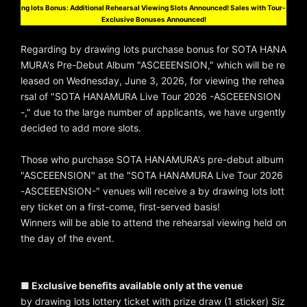
ng lots Bonus: Additional Rehearsal Viewing Slots Announced! Sales with Tour-
Exclusive Bonuses Announced!
Regarding by drawing lots purchase bonus for SOTA HANA
MURA's Pre-Debut Album "ASCEEENSION," which will be re
leased on Wednesday, June 3, 2026, for viewing the rehea
rsal of "SOTA HANAMURA Live Tour 2026 -ASCEEENSION
-," due to the large number of applicants, we have urgently
decided to add more slots.
Those who purchase SOTA HANAMURA's pre-debut album
"ASCEEENSION" at the "SOTA HANAMURA Live Tour 2026
-ASCEEENSION-" venues will receive a by drawing lots lott
ery ticket on a first-come, first-served basis!
Winners will be able to attend the rehearsal viewing held on
the day of the event.
■ Exclusive benefits available only at the venue
by drawing lots lottery ticket with prize draw (1 sticker) Siz