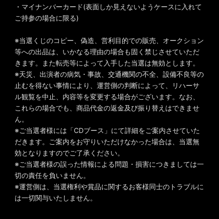
・マイナンバーカード(表面しか見えないようケースに入れて
ご持参の場合に限る)
※当選くじのコピー、偽造、営利目的での販売、オークション
等への出品は、いかなる理由の場合も固く禁じさせていただ
きます。また転売等によって入手した当選は無効とします。
※天災、出演者の病気・事故、交通機関の不全、設備不良等の
止むを得ない事情により、運営側の判断によって、リハーサ
ル観覧を中止、内容等を変更する場合がございます。なお、
これらの場合でも、商品代金の返金及び振り替えはできませ
ん。
※ご当選者様には「CDブース」にて詳細をご案内させていた
だきます。ご案内をお守りいただけなかった場合は、当選無
効となりますのでご了承ください。
※ご当選者様の誤った情報による問題・損害につきましては一
切の責任を負いません。
※運営側は、当選権利や賞品に関するお客様同士のトラブルに
は一切関与いたしません。