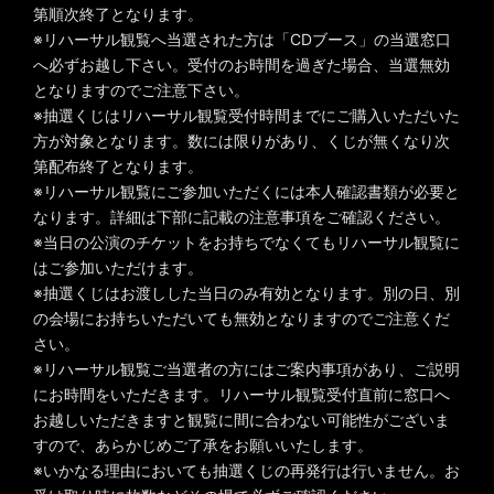
第順次終了となります。
※リハーサル観覧へ当選された方は「CDブース」の当選窓口
へ必ずお越し下さい。受付のお時間を過ぎた場合、当選無効
となりますのでご注意下さい。
※抽選くじはリハーサル観覧受付時間までにご購入いただいた
方が対象となります。数には限りがあり、くじが無くなり次
第配布終了となります。
※リハーサル観覧にご参加いただくには本人確認書類が必要と
なります。詳細は下部に記載の注意事項をご確認ください。
※当日の公演のチケットをお持ちでなくてもリハーサル観覧に
はご参加いただけます。
※抽選くじはお渡しした当日のみ有効となります。別の日、別
の会場にお持ちいただいても無効となりますのでご注意くだ
さい。
※リハーサル観覧ご当選者の方にはご案内事項があり、ご説明
にお時間をいただきます。リハーサル観覧受付直前に窓口へ
お越しいただきますと観覧に間に合わない可能性がございま
すので、あらかじめご了承をお願いいたします。
※いかなる理由においても抽選くじの再発行は行いません。お