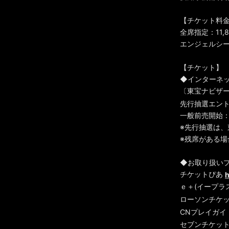
【チケット料
全席指定：11,8
エンジェルシート
【チケット】
◆インターネ
〔東宝ナビザ
先行抽選エントリ
一般前売開始：1
※先行抽選は
※残席がある場
◆お取り扱いプ
チケットぴあ
h
ｅ＋(イープラ
ローソンチケ
CNプレイガイ
セブンチケッ