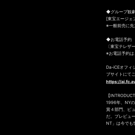
◆グループ観劇 
[東宝エージェンシ
※一般前売に先
◆お電話予約
〔東宝テレザーブ〕
※お電話予約
Da-iCEオ
ブサイトにて
https://ai.fc
【INTRODUC
1996年、N
賞４部門、ピ
だ。プレビュー
NT」は今でも