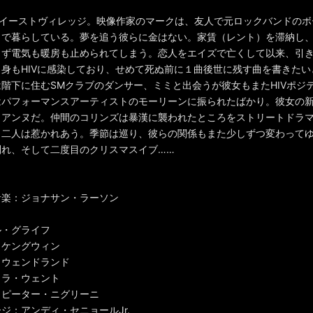
Y、イーストヴィレッジ。映像作家のマークは、友人で元ロックバンドの
トで暮らしている。夢を追う彼らに金はない。家賃（レント）を滞納し
らず電気も暖房も止められてしまう。恋人をエイズで亡くして以来、引
身もHIVに感染しており、せめて死ぬ前に１曲後世に残す曲を書きたい
階下に住むSMクラブのダンサー、ミミと出会うが彼女もまたHIVポジ
はパフォーマンスアーティストのモーリーンに振られたばかり。彼女の
ョアンヌだ。仲間のコリンズは暴漢に襲われたところをストリートドラ
、二人は惹かれあう。季節は巡り、彼らの関係もまた少しずつ変わって
別れ、そして二度目のクリスマスイブ……
音楽：ジョナサン・ラーソン
ル・グライフ
・ケングウィン
・ウェンドランド
ェラ・ウェント
：ピーター・ニグリーニ
ジ：アンディ・セニョールJr.