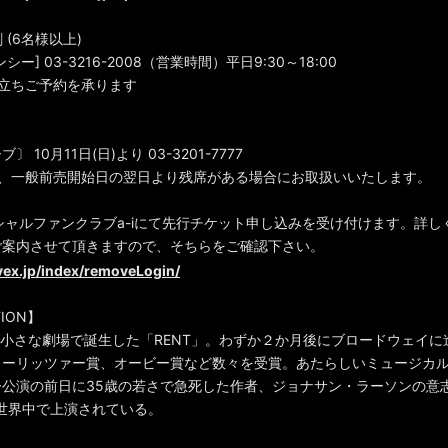
(6名様以上)
ー] 03-3216-2008（営業時間）平日9:30～18:00
立ちご予約を承ります
 10月11日(日)より 03-3201-7777
は、一般前売開始日の翌日より残席がある場合にお取扱いいたします。
フィシャルファンクラブa-iにて先行チケット申し込みを受け付けます。詳
ご案内させて頂きますので、そちらをご確認下さい。
.avex.jp/index/removeLogin/
TION】
Yの小さな劇場で誕生した「RENT」。わずか２か月後にブロードウェイ
ューリッツァー賞、オービー賞など数々を受賞。あたらしいミュージカ
公演の前日に35歳の若さで急死した作者、ジョナサン・ラーソンの意志
世界中で上演されている。