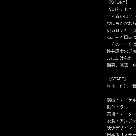
【STORY】
1991年、N
ーと古いロフ
ヴにもかかわ
いるロジャー自
る。ある日彼は
一方のマーク
性弁護士のジ
ルに助けられ
衝突、葛藤、
【STAFF】
脚本・作詞・
演出：マイケ
振付：ラリー
美術：マーク
衣裳：アンジ
映像デザイン
日本版リステー