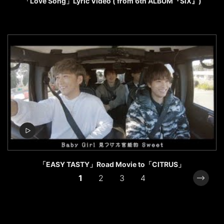
「Love Song」Lyric Video ( from 6th ALBUM『SiX』)
「EASY TASTY」Road Movie to「CITRUS」
1
2
3
4